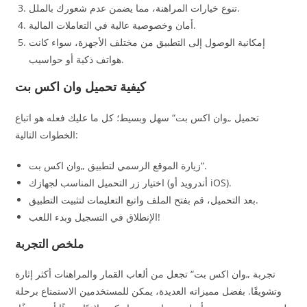
تنوع خيارات المراهنة، مما يضمن عدم شعورك بالملل.
أمان وخصوصية عالية في التعاملات المالية.
إمكانية الوصول إلى التطبيق من مختلف الأجهزة، سواء كانت
هواتف ذكية أو حواسيب.
كيفية تحميل وان اكس بت
تحميل „وان اكس بت“ سهل وبسيط؛ كل ما عليك فعله هو اتباع
الخطوات التالية:
زيارة الموقع الرسمي لتطبيق „وان اكس بت“.
اختيار زر التحميل المناسب لجهازك (أندرويد أو iOS).
بعد التحميل، قم بفتح الملف واتبع التعليمات لتثبيت التطبيق.
الإنطلاق في التسجيل وبدء اللعب!
ملخص التجربة
تجربة „وان اكس بت“ تجعل من ألعاب القمار والمراهنات أكثر إثارة
وتشويقًا. بفضل مميزاته العديدة، يمكن للمستخدمين الاستمتاع برحلة