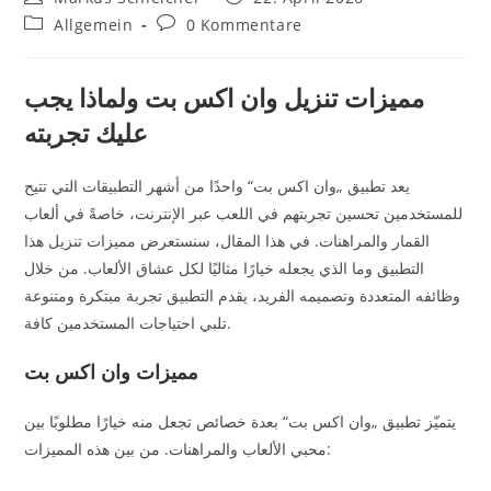
Allgemein
0 Kommentare
مميزات تنزيل وان اكس بت ولماذا يجب
عليك تجربته
يعد تطبيق „وان اكس بت“ واحدًا من أشهر التطبيقات التي تتيح
للمستخدمين تحسين تجربتهم في اللعب عبر الإنترنت، خاصةً في ألعاب
القمار والمراهنات. في هذا المقال، سنستعرض مميزات تنزيل هذا
التطبيق وما الذي يجعله خيارًا مثاليًا لكل عشاق الألعاب. من خلال
وظائفه المتعددة وتصميمه الفريد، يقدم التطبيق تجربة مبتكرة ومتنوعة
تلبي احتياجات المستخدمين كافة.
مميزات وان اكس بت
يتميّز تطبيق „وان اكس بت“ بعدة خصائص تجعل منه خيارًا مطلوبًا بين
محبي الألعاب والمراهنات. من بين هذه المميزات: